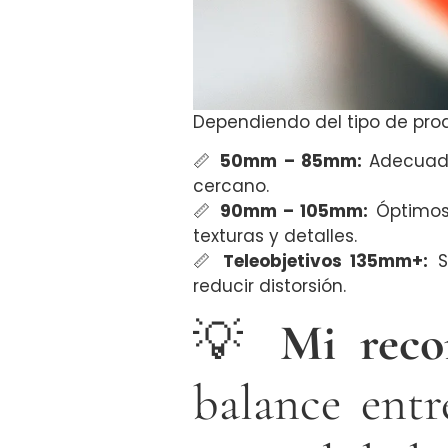
Dependiendo del tipo de prod
📏
50mm – 85mm:
Adecuado
cercano.
📏
90mm – 105mm:
Óptimos 
texturas y detalles.
📏
Teleobjetivos 135mm+:
Se
reducir distorsión.
💡
Mi reco
balance ent