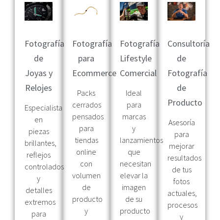
Fotografía
Fotografía
Fotografía
Consultoría
de
para
Lifestyle
de
Joyas y
Ecommerce
Comercial
Fotografía
Relojes
de
Packs
Ideal
Producto
cerrados
para
Especialista
pensados
marcas
en
Asesoría
para
y
piezas
para
tiendas
lanzamientos
brillantes,
mejorar
online
que
reflejos
resultados
con
necesitan
controlados
de tus
volumen
elevar la
y
fotos
de
imagen
detalles
actuales,
producto
de su
extremos
procesos
y
producto
para
y